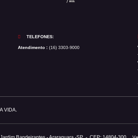
TELEFONES:
Atendimento :
(16) 3303-9000
 VIDA.
V
- Jardim Bandeirantes - Araraquara -SP
-
CEP: 14804-300