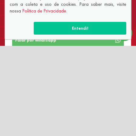
PERSONALIZADO?
com a coleta e uso de cookies. Para saber mais, visite
nossa
Política de Privacidade
.
Fale diretamente com um de nossos consultores via
WhatsApp.
Entendi!
Falar por Whatsapp
SIGA-NOS:
Você está na unidade: